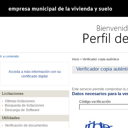
Ir a contenido
Inicio
>
Verificador copia auténtica
Verificador copia autént
Acceda a más información con su
certificado digital
Este servicio permite comprobar la c
Datos necesarios para la ver
Licitaciones
Últimas licitaciones
Código verificación
Búsqueda de licitaciones
Descarga de Software
Utilidades
Verificación de documentos