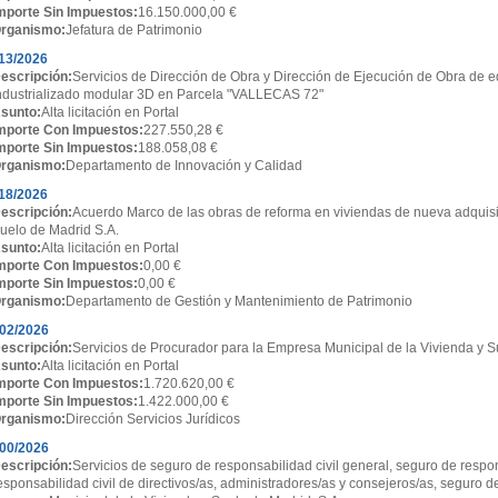
mporte Sin Impuestos:
16.150.000,00 €
rganismo:
Jefatura de Patrimonio
13/2026
escripción:
Servicios de Dirección de Obra y Dirección de Ejecución de Obra de ed
ndustrializado modular 3D en Parcela "VALLECAS 72"
sunto:
Alta licitación en Portal
mporte Con Impuestos:
227.550,28 €
mporte Sin Impuestos:
188.058,08 €
rganismo:
Departamento de Innovación y Calidad
18/2026
escripción:
Acuerdo Marco de las obras de reforma en viviendas de nueva adquisi
uelo de Madrid S.A.
sunto:
Alta licitación en Portal
mporte Con Impuestos:
0,00 €
mporte Sin Impuestos:
0,00 €
rganismo:
Departamento de Gestión y Mantenimiento de Patrimonio
02/2026
escripción:
Servicios de Procurador para la Empresa Municipal de la Vivienda y S
sunto:
Alta licitación en Portal
mporte Con Impuestos:
1.720.620,00 €
mporte Sin Impuestos:
1.422.000,00 €
rganismo:
Dirección Servicios Jurídicos
00/2026
escripción:
Servicios de seguro de responsabilidad civil general, seguro de respon
esponsabilidad civil de directivos/as, administradores/as y consejeros/as, seguro d