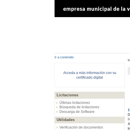
Ir a contenido
I
Acceda a más información con su
certificado digital
Licitaciones
E
Últimas licitaciones
Búsqueda de licitaciones
1
Descarga de Software
D
M
Utilidades
A
Verificación de documentos
I