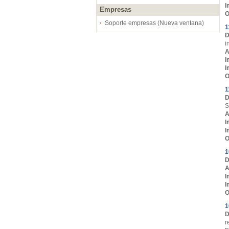
I
Empresas
O
Soporte empresas (Nueva ventana)
1
D
i
A
I
I
O
1
D
S
A
I
I
O
1
D
A
I
I
O
1
D
r