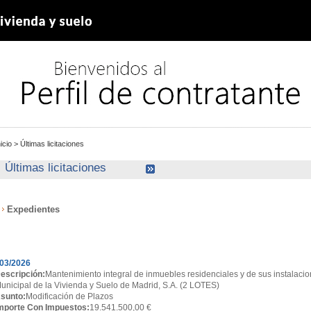
nicio
>
Últimas licitaciones
Últimas licitaciones
Expedientes
xpedientes
03/2026
escripción:
Mantenimiento integral de inmuebles residenciales y de sus instalacio
unicipal de la Vivienda y Suelo de Madrid, S.A. (2 LOTES)
sunto:
Modificación de Plazos
mporte Con Impuestos:
19.541.500,00 €