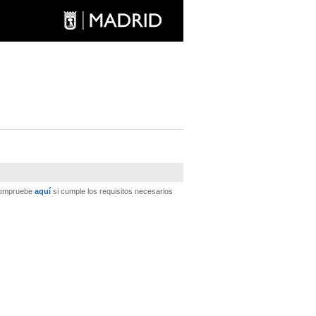
 Compruebe
aquí
si cumple los requisitos necesarios