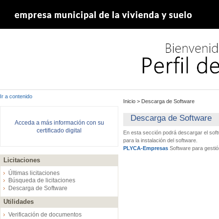
Ir a contenido
Inicio
>
Descarga de Software
Descarga de Software
Acceda a más información con su
certificado digital
En esta sección podrá descargar el sof
para la instalación del software.
PLYCA-Empresas
Software para gestió
Licitaciones
Últimas licitaciones
Búsqueda de licitaciones
Descarga de Software
Utilidades
Verificación de documentos