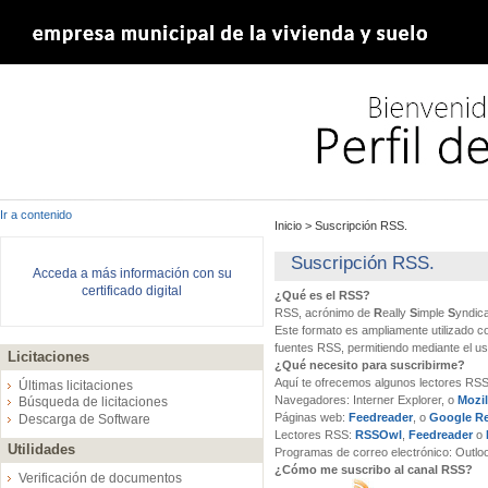
Ir a contenido
Inicio
>
Suscripción RSS.
Suscripción RSS.
Acceda a más información con su
certificado digital
¿Qué es el RSS?
RSS, acrónimo de
R
eally
S
imple
S
yndic
Este formato es ampliamente utilizado 
fuentes RSS, permitiendo mediante el u
Licitaciones
¿Qué necesito para suscribirme?
Aquí te ofrecemos algunos lectores RSS 
Últimas licitaciones
Navegadores:
Interner Explorer, o
Mozil
Búsqueda de licitaciones
Páginas web:
Feedreader
, o
Google R
Descarga de Software
Lectores RSS:
RSSOwl
,
Feedreader
o
Utilidades
Programas de correo electrónico:
Outloo
¿Cómo me suscribo al canal RSS?
Verificación de documentos