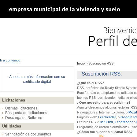
Ir a contenido
Inicio
>
Suscripción RSS.
Suscripción RSS.
Acceda a más información con su
certificado digital
¿Qué es el RSS?
RSS, acrónimo de
R
eally
S
imple
S
yndic
Este formato es ampliamente utilizado 
fuentes RSS, permitiendo mediante el u
Licitaciones
¿Qué necesito para suscribirme?
Aquí te ofrecemos algunos lectores RSS 
Últimas licitaciones
Navegadores:
Interner Explorer, o
Mozil
Búsqueda de licitaciones
Páginas web:
Feedreader
, o
Google R
Descarga de Software
Lectores RSS:
RSSOwl
,
Feedreader
o
Utilidades
Programas de correo electrónico:
Outloo
¿Cómo me suscribo al canal RSS?
Verificación de documentos