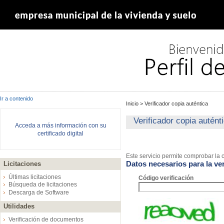
Ir a contenido
Inicio
>
Verificador copia auténtica
Verificador copia autént
Acceda a más información con su
certificado digital
Este servicio permite comprobar la c
Datos necesarios para la ver
Licitaciones
Últimas licitaciones
Código verificación
Búsqueda de licitaciones
Descarga de Software
Utilidades
Verificación de documentos