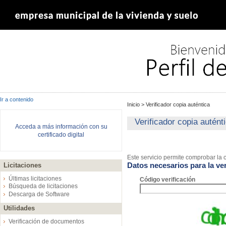
Ir a contenido
Inicio
>
Verificador copia auténtica
Verificador copia autént
Acceda a más información con su
certificado digital
Este servicio permite comprobar la c
Datos necesarios para la ver
Licitaciones
Últimas licitaciones
Código verificación
Búsqueda de licitaciones
Descarga de Software
Utilidades
Verificación de documentos