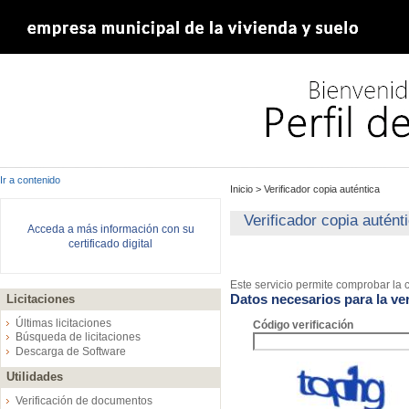
Ir a contenido
Inicio
>
Verificador copia auténtica
Verificador copia autént
Acceda a más información con su
certificado digital
Este servicio permite comprobar la c
Datos necesarios para la ver
Licitaciones
Últimas licitaciones
Código verificación
Búsqueda de licitaciones
Descarga de Software
Utilidades
Verificación de documentos