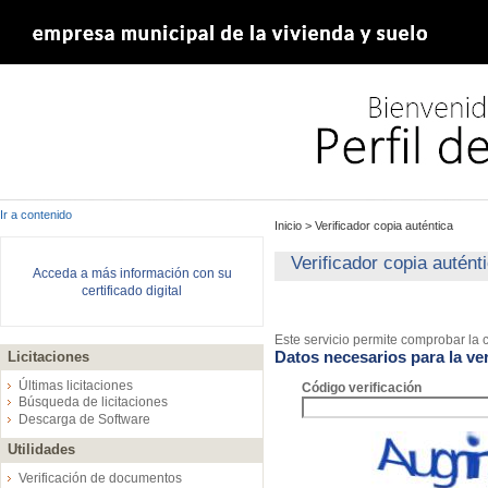
Ir a contenido
Inicio
>
Verificador copia auténtica
Verificador copia autént
Acceda a más información con su
certificado digital
Este servicio permite comprobar la c
Datos necesarios para la ver
Licitaciones
Últimas licitaciones
Código verificación
Búsqueda de licitaciones
Descarga de Software
Utilidades
Verificación de documentos