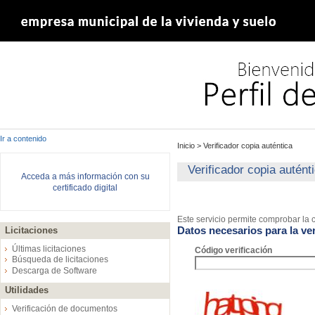
Ir a contenido
Inicio
>
Verificador copia auténtica
Verificador copia autént
Acceda a más información con su
certificado digital
Este servicio permite comprobar la c
Datos necesarios para la ver
Licitaciones
Últimas licitaciones
Código verificación
Búsqueda de licitaciones
Descarga de Software
Utilidades
Verificación de documentos