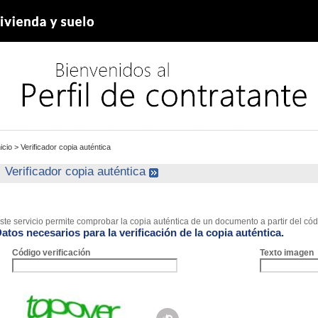
nicio
>
Verificador copia auténtica
Verificador copia auténtica
ste servicio permite comprobar la copia auténtica de un documento a partir del códi
atos necesarios para la verificación de la copia auténtica.
Código verificación
Texto imagen