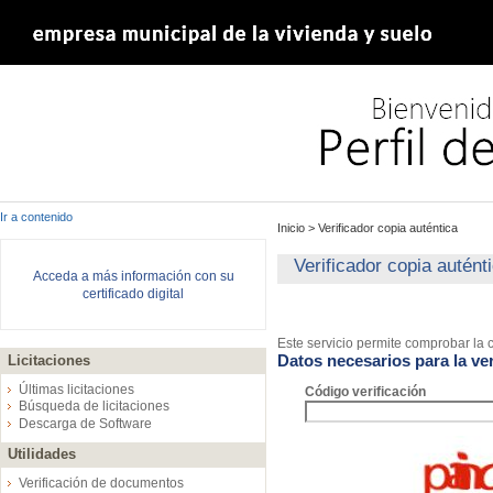
Ir a contenido
Inicio
>
Verificador copia auténtica
Verificador copia autént
Acceda a más información con su
certificado digital
Este servicio permite comprobar la c
Datos necesarios para la ver
Licitaciones
Últimas licitaciones
Código verificación
Búsqueda de licitaciones
Descarga de Software
Utilidades
Verificación de documentos