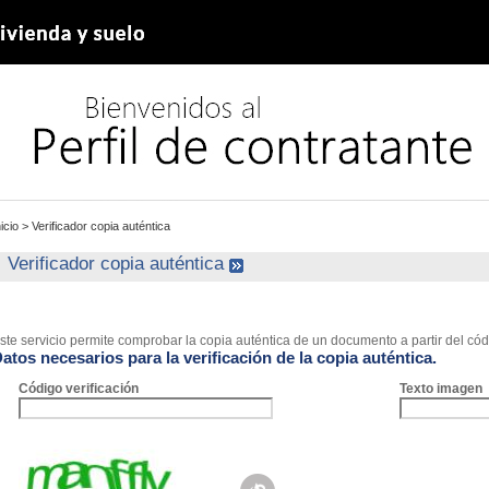
nicio
>
Verificador copia auténtica
Verificador copia auténtica
ste servicio permite comprobar la copia auténtica de un documento a partir del códi
atos necesarios para la verificación de la copia auténtica.
Código verificación
Texto imagen