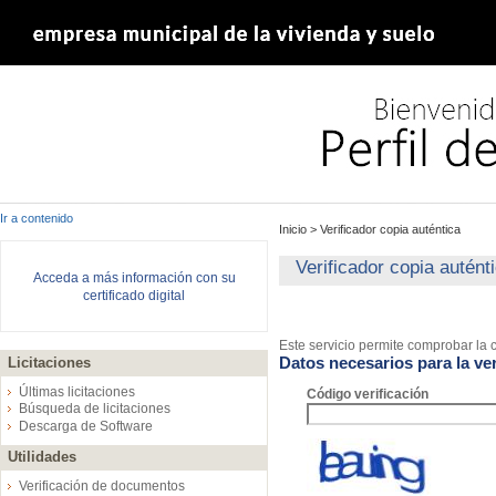
Ir a contenido
Inicio
>
Verificador copia auténtica
Verificador copia autént
Acceda a más información con su
certificado digital
Este servicio permite comprobar la c
Datos necesarios para la ver
Licitaciones
Últimas licitaciones
Código verificación
Búsqueda de licitaciones
Descarga de Software
Utilidades
Verificación de documentos