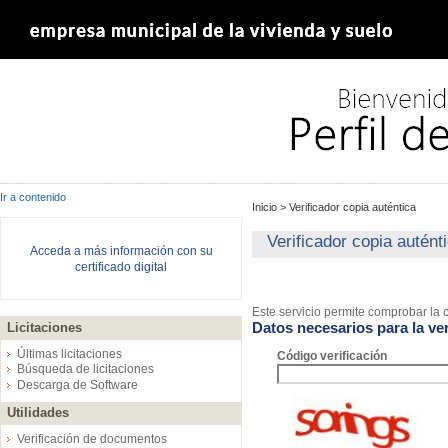
Ir a contenido
Inicio
>
Verificador copia auténtica
Verificador copia autént
Acceda a más información con su
certificado digital
Este servicio permite comprobar la c
Datos necesarios para la ver
Licitaciones
Últimas licitaciones
Código verificación
Búsqueda de licitaciones
Descarga de Software
Utilidades
Verificación de documentos