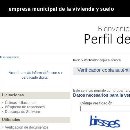
Ir a contenido
Inicio
>
Verificador copia auténtica
Verificador copia autént
Acceda a más información con su
certificado digital
Este servicio permite comprobar la c
Datos necesarios para la ver
Licitaciones
Últimas licitaciones
Código verificación
Búsqueda de licitaciones
Descarga de Software
Utilidades
Verificación de documentos