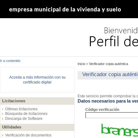
Ir a contenido
Inicio
>
Verificador copia auténtica
Verificador copia autént
Acceda a más información con su
certificado digital
Este servicio permite comprobar la c
Datos necesarios para la ver
Licitaciones
Últimas licitaciones
Código verificación
Búsqueda de licitaciones
Descarga de Software
Utilidades
Verificación de documentos