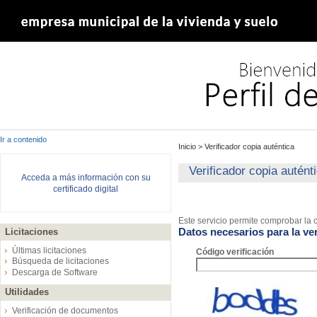
Ir a contenido
Inicio
>
Verificador copia auténtica
Verificador copia autént
Acceda a más información con su
certificado digital
Este servicio permite comprobar la c
Datos necesarios para la ver
Licitaciones
Últimas licitaciones
Código verificación
Búsqueda de licitaciones
Descarga de Software
Utilidades
Verificación de documentos