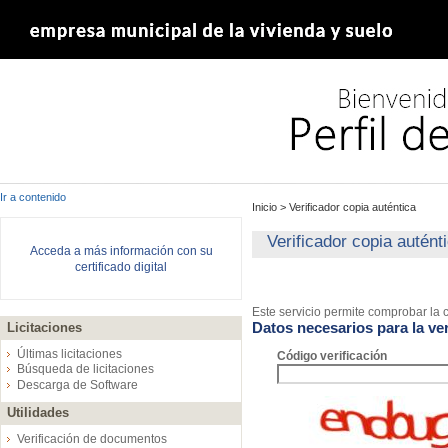
Ir a contenido
Inicio
>
Verificador copia auténtica
Verificador copia autént
Acceda a más información con su
certificado digital
Este servicio permite comprobar la c
Datos necesarios para la ver
Licitaciones
Últimas licitaciones
Código verificación
Búsqueda de licitaciones
Descarga de Software
Utilidades
Verificación de documentos