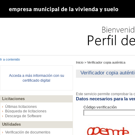
Ir a contenido
Inicio
>
Verificador copia auténtica
Verificador copia autént
Acceda a más información con su
certificado digital
Este servicio permite comprobar la c
Datos necesarios para la ver
Licitaciones
Últimas licitaciones
Código verificación
Búsqueda de licitaciones
Descarga de Software
Utilidades
Verificación de documentos