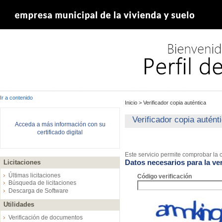
Ir a contenido
Inicio
>
Verificador copia auténtica
Verificador copia autént
Acceda a más información con su
certificado digital
Este servicio permite comprobar la c
Datos necesarios para la ver
Licitaciones
Últimas licitaciones
Código verificación
Búsqueda de licitaciones
Descarga de Software
Utilidades
Verificación de documentos