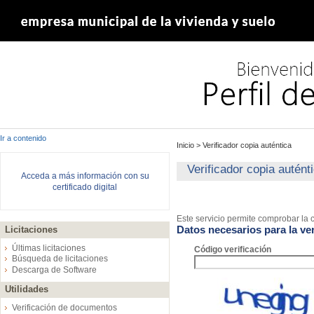
Ir a contenido
Inicio
>
Verificador copia auténtica
Verificador copia autént
Acceda a más información con su
certificado digital
Este servicio permite comprobar la c
Datos necesarios para la ver
Licitaciones
Últimas licitaciones
Código verificación
Búsqueda de licitaciones
Descarga de Software
Utilidades
Verificación de documentos