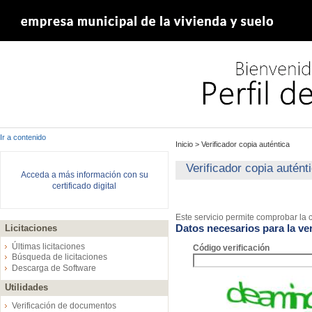
Ir a contenido
Inicio
>
Verificador copia auténtica
Verificador copia autént
Acceda a más información con su
certificado digital
Este servicio permite comprobar la c
Datos necesarios para la ver
Licitaciones
Últimas licitaciones
Código verificación
Búsqueda de licitaciones
Descarga de Software
Utilidades
Verificación de documentos