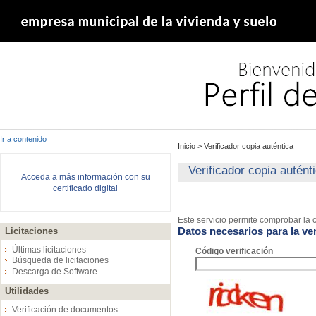
Ir a contenido
Inicio
>
Verificador copia auténtica
Verificador copia autént
Acceda a más información con su
certificado digital
Este servicio permite comprobar la c
Datos necesarios para la ver
Licitaciones
Últimas licitaciones
Código verificación
Búsqueda de licitaciones
Descarga de Software
Utilidades
Verificación de documentos