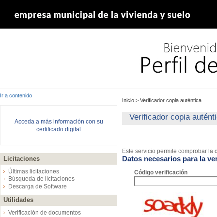
Ir a contenido
Inicio
>
Verificador copia auténtica
Verificador copia autént
Acceda a más información con su
certificado digital
Este servicio permite comprobar la c
Datos necesarios para la ver
Licitaciones
Últimas licitaciones
Código verificación
Búsqueda de licitaciones
Descarga de Software
Utilidades
Verificación de documentos