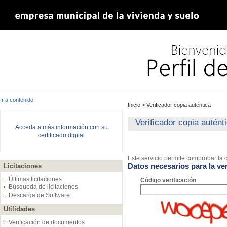
Ir a contenido
Inicio
>
Verificador copia auténtica
Verificador copia autént
Acceda a más información con su
certificado digital
Este servicio permite comprobar la c
Datos necesarios para la ver
Licitaciones
Últimas licitaciones
Código verificación
Búsqueda de licitaciones
Descarga de Software
Utilidades
Verificación de documentos