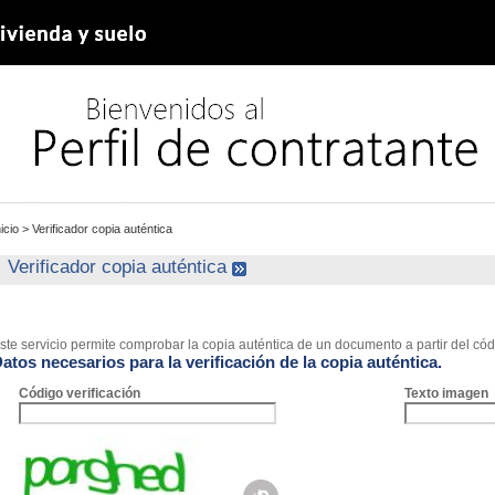
nicio
>
Verificador copia auténtica
Verificador copia auténtica
ste servicio permite comprobar la copia auténtica de un documento a partir del códi
atos necesarios para la verificación de la copia auténtica.
Código verificación
Texto imagen