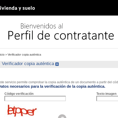
nicio
>
Verificador copia auténtica
Verificador copia auténtica
ste servicio permite comprobar la copia auténtica de un documento a partir del códi
atos necesarios para la verificación de la copia auténtica.
Código verificación
Texto imagen