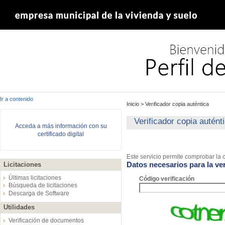
Ir a contenido
Inicio
>
Verificador copia auténtica
Verificador copia autént
Acceda a más información con su
certificado digital
Este servicio permite comprobar la c
Datos necesarios para la ver
Licitaciones
Últimas licitaciones
Código verificación
Búsqueda de licitaciones
Descarga de Software
Utilidades
Verificación de documentos