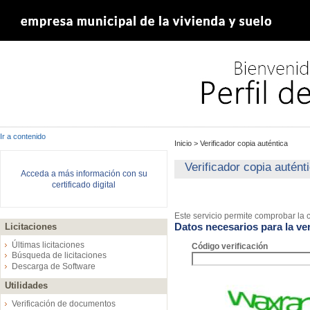
Ir a contenido
Inicio
>
Verificador copia auténtica
Verificador copia autént
Acceda a más información con su
certificado digital
Este servicio permite comprobar la c
Datos necesarios para la ver
Licitaciones
Últimas licitaciones
Código verificación
Búsqueda de licitaciones
Descarga de Software
Utilidades
Verificación de documentos