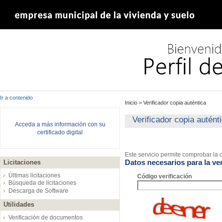
Ir a contenido
Inicio
>
Verificador copia auténtica
Verificador copia autént
Acceda a más información con su
certificado digital
Este servicio permite comprobar la c
Datos necesarios para la ver
Licitaciones
Últimas licitaciones
Código verificación
Búsqueda de licitaciones
Descarga de Software
Utilidades
Verificación de documentos