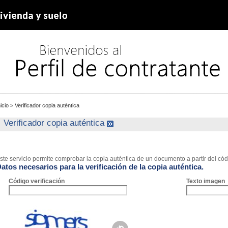
nicio
>
Verificador copia auténtica
Verificador copia auténtica
ste servicio permite comprobar la copia auténtica de un documento a partir del códi
atos necesarios para la verificación de la copia auténtica.
Código verificación
Texto imagen