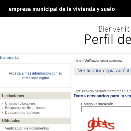
Ir a contenido
Inicio
>
Verificador copia auténtica
Verificador copia autént
Acceda a más información con su
certificado digital
Este servicio permite comprobar la c
Datos necesarios para la ver
Licitaciones
Últimas licitaciones
Código verificación
Búsqueda de licitaciones
Descarga de Software
Utilidades
Verificación de documentos