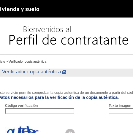
nicio
>
Verificador copia auténtica
Verificador copia auténtica
ste servicio permite comprobar la copia auténtica de un documento a partir del códi
atos necesarios para la verificación de la copia auténtica.
Código verificación
Texto imagen