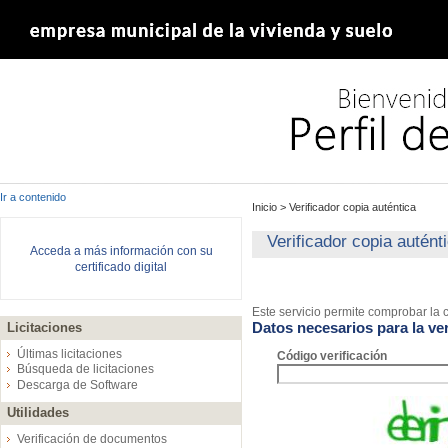
Ir a contenido
Inicio
>
Verificador copia auténtica
Verificador copia autént
Acceda a más información con su
certificado digital
Este servicio permite comprobar la c
Datos necesarios para la ver
Licitaciones
Últimas licitaciones
Código verificación
Búsqueda de licitaciones
Descarga de Software
Utilidades
Verificación de documentos