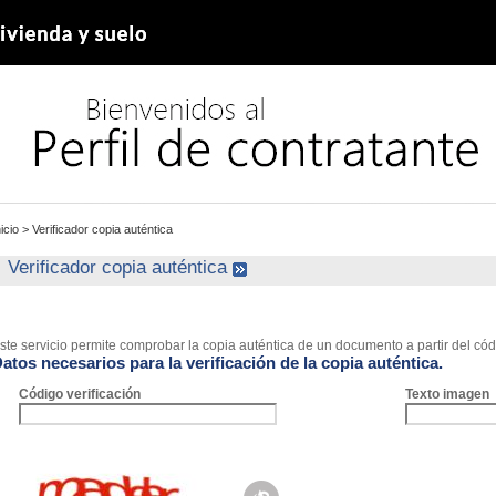
nicio
>
Verificador copia auténtica
Verificador copia auténtica
ste servicio permite comprobar la copia auténtica de un documento a partir del códi
atos necesarios para la verificación de la copia auténtica.
Código verificación
Texto imagen