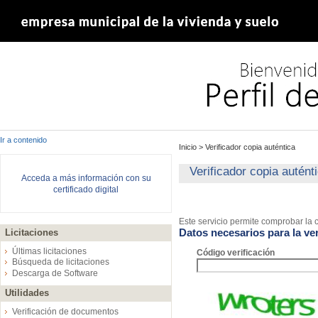
Ir a contenido
Inicio
>
Verificador copia auténtica
Verificador copia autént
Acceda a más información con su
certificado digital
Este servicio permite comprobar la c
Datos necesarios para la ver
Licitaciones
Últimas licitaciones
Código verificación
Búsqueda de licitaciones
Descarga de Software
Utilidades
Verificación de documentos