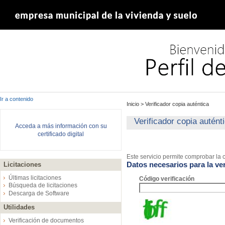
Ir a contenido
Inicio
>
Verificador copia auténtica
Verificador copia autént
Acceda a más información con su
certificado digital
Este servicio permite comprobar la c
Datos necesarios para la ver
Licitaciones
Últimas licitaciones
Código verificación
Búsqueda de licitaciones
Descarga de Software
Utilidades
Verificación de documentos