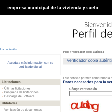
Ir a contenido
Inicio
>
Verificador copia auténtica
Verificador copia autént
Acceda a más información con su
certificado digital
Este servicio permite comprobar la c
Datos necesarios para la ver
Licitaciones
Últimas licitaciones
Código verificación
Búsqueda de licitaciones
Descarga de Software
Utilidades
Verificación de documentos