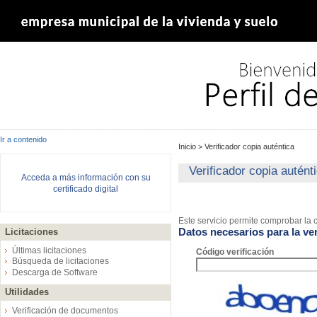
Ir a contenido
Inicio
>
Verificador copia auténtica
Verificador copia autént
Acceda a más información con su
certificado digital
Este servicio permite comprobar la c
Datos necesarios para la ver
Licitaciones
Últimas licitaciones
Código verificación
Búsqueda de licitaciones
Descarga de Software
Utilidades
Verificación de documentos