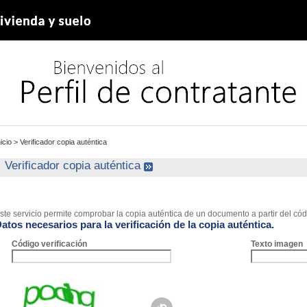
nicio
>
Verificador copia auténtica
Verificador copia auténtica
ste servicio permite comprobar la copia auténtica de un documento a partir del códi
atos necesarios para la verificación de la copia auténtica.
Código verificación
Texto imagen