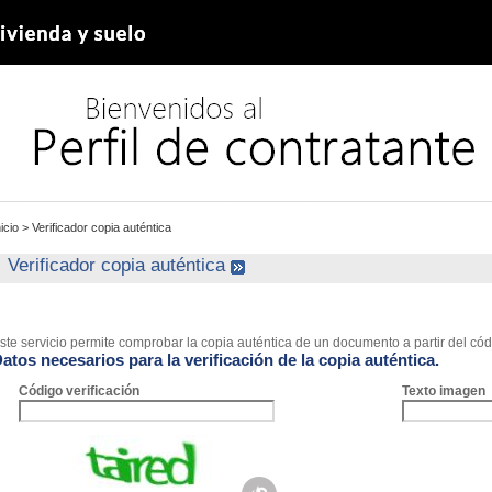
nicio
>
Verificador copia auténtica
Verificador copia auténtica
ste servicio permite comprobar la copia auténtica de un documento a partir del códi
atos necesarios para la verificación de la copia auténtica.
Código verificación
Texto imagen