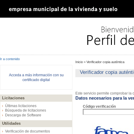
Ir a contenido
Inicio
>
Verificador copia auténtica
Verificador copia autént
Acceda a más información con su
certificado digital
Este servicio permite comprobar la c
Datos necesarios para la ver
Licitaciones
Últimas licitaciones
Código verificación
Búsqueda de licitaciones
Descarga de Software
Utilidades
Verificación de documentos