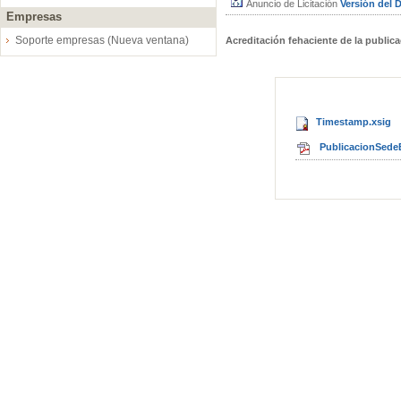
Anuncio de Licitación
Versión del
Empresas
Soporte empresas (Nueva ventana)
Acreditación fehaciente de la public
Timestamp.xsig
PublicacionSedeE