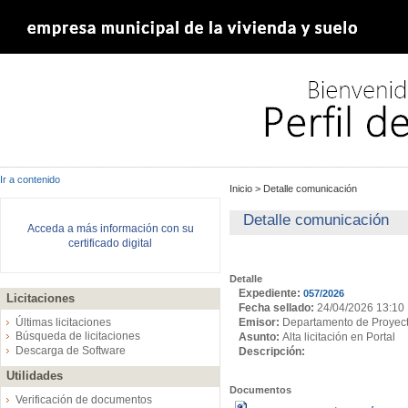
Ir a contenido
Inicio
>
Detalle comunicación
Detalle comunicación
Acceda a más información con su
certificado digital
Detalle
Expediente:
057/2026
Licitaciones
Fecha sellado:
24/04/2026 13:10
Emisor:
Departamento de Proyec
Últimas licitaciones
Búsqueda de licitaciones
Asunto:
Alta licitación en Portal
Descarga de Software
Descripción:
Utilidades
Documentos
Verificación de documentos