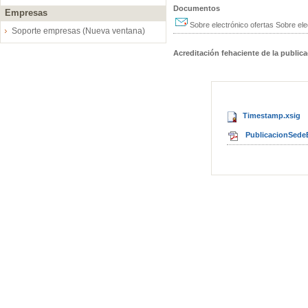
Documentos
Empresas
Sobre electrónico ofertas
Sobre ele
Soporte empresas (Nueva ventana)
Acreditación fehaciente de la public
Timestamp.xsig
PublicacionSedeE