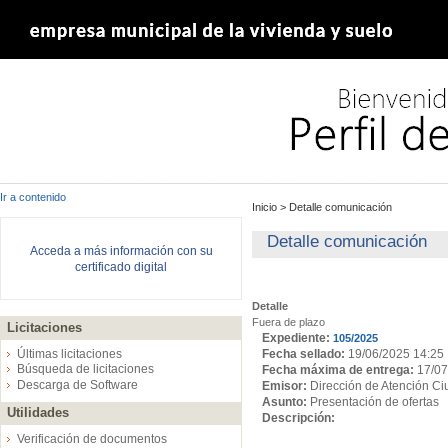
Ir a contenido
Inicio
>
Detalle comunicación
Detalle comunicación
Acceda a más información con su
certificado digital
Detalle
Fuera de plazo
Licitaciones
Expediente:
105/2025
Fecha sellado:
19/06/2025 14:25
Últimas licitaciones
Búsqueda de licitaciones
Fecha máxima de entrega:
17/07
Descarga de Software
Emisor:
Dirección de Atención C
Asunto:
Presentación de ofertas
Utilidades
Descripción:
Verificación de documentos