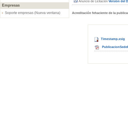
Anuncio de Licitación
Versión del
Empresas
Soporte empresas (Nueva ventana)
Acreditación fehaciente de la public
Timestamp.xsig
PublicacionSedeE