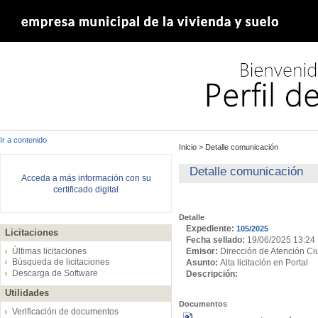
Ir a contenido
Inicio
>
Detalle comunicación
Detalle comunicación
Acceda a más información con su
certificado digital
Detalle
Expediente:
105/2025
Licitaciones
Fecha sellado:
19/06/2025 13:24
Emisor:
Dirección de Atención C
Últimas licitaciones
Búsqueda de licitaciones
Asunto:
Alta licitación en Portal
Descarga de Software
Descripción:
Utilidades
Documentos
Verificación de documentos