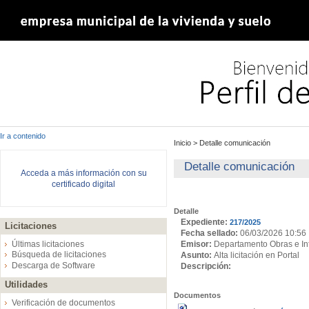
Ir a contenido
Inicio
>
Detalle comunicación
Detalle comunicación
Acceda a más información con su
certificado digital
Detalle
Expediente:
217/2025
Licitaciones
Fecha sellado:
06/03/2026 10:56
Emisor:
Departamento Obras e Inf
Últimas licitaciones
Búsqueda de licitaciones
Asunto:
Alta licitación en Portal
Descarga de Software
Descripción:
Utilidades
Documentos
Verificación de documentos