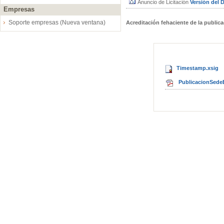
Anuncio de Licitación
Versión del
Empresas
Soporte empresas (Nueva ventana)
Acreditación fehaciente de la public
Timestamp.xsig
PublicacionSedeE