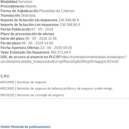
Modalidad
Servicios
Procedimiento
Abierto
Forma de Adjudicación
Pluralidad de Criterios
Tramitación
Ordinaria
Importe de licitación sin impuestos
236.588,90 €
Importe de licitación con impuestos
236.588,90 €
Fecha Publicación
07 - 05 - 2026
Plazo de presentación de ofertas
Inicio del plazo
06 - 05 - 2026 11:46
Fin del plazo
08 - 06 - 2026 14:00
Fecha Apertura Ofertas
23 - 06 - 2026 09:00
Valor Estimado Sin Impuestos
390.371,69 €
URL de acceso al anuncio en PLCSP
https://contrataciondelestado.es/wps/poc?
uri=deeplink:detalle_licitacion&idEvl=g4fOyn2Eg9z5Rey58Yagpg%3D%3D
C.P.V.
[ 66510000 ]
Servicios de seguros.
[ 66513000 ]
Servicios de seguros de defensa jurídica y de seguros a todo riesgo.
[ 66518100 ]
Servicios de corretaje de seguros.
Omitir Historial de publicaciones