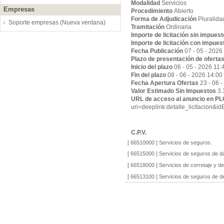
Modalidad
Servicios
Empresas
Procedimiento
Abierto
Forma de Adjudicación
Pluralida
Soporte empresas (Nueva ventana)
Tramitación
Ordinaria
Importe de licitación sin impues
Importe de licitación con impues
Fecha Publicación
07 - 05 - 2026
Plazo de presentación de oferta
Inicio del plazo
06 - 05 - 2026 11:
Fin del plazo
08 - 06 - 2026 14:00
Fecha Apertura Ofertas
23 - 06 
Valor Estimado Sin Impuestos
3.
URL de acceso al anuncio en P
uri=deeplink:detalle_licitaci
C.P.V.
[ 66510000 ]
Servicios de seguros.
[ 66515000 ]
Servicios de seguros de d
[ 66518000 ]
Servicios de corretaje y d
[ 66513100 ]
Servicios de seguros de de