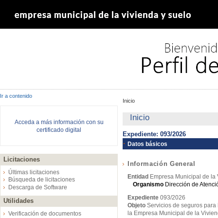
Ir a contenido
Inicio
Inicio
Acceda a más información con su
certificado digital
Expediente: 093/2026
Datos básicos
Licitaciones
Información General
Últimas licitaciones
Entidad
Empresa Municipal de la 
Búsqueda de licitaciones
Organismo
Dirección de Atenc
Descarga de Software
Expediente
093/2026
Utilidades
Objeto
Servicios de seguros par
la Empresa Municipal de la Vivien
Verificación de documentos